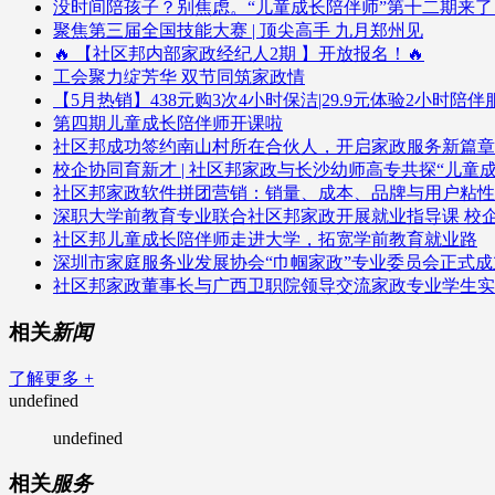
没时间陪孩子？别焦虑。“儿童成长陪伴师”第十二期来
聚焦第三届全国技能大赛 | 顶尖高手 九月郑州见
🔥 【社区邦内部家政经纪人2期 】开放报名！🔥
工会聚力绽芳华 双节同筑家政情
【5月热销】438元购3次4小时保洁|29.9元体验2小时陪
第四期儿童成长陪伴师开课啦
社区邦成功签约南山村所在合伙人，开启家政服务新篇章
校企协同育新才 | 社区邦家政与长沙幼师高专共探“儿童
社区邦家政软件拼团营销：销量、成本、品牌与用户粘性
深职大学前教育专业联合社区邦家政开展就业指导课 校
社区邦儿童成长陪伴师走进大学，拓宽学前教育就业路
深圳市家庭服务业发展协会“巾帼家政”专业委员会正式成
社区邦家政董事长与广西卫职院领导交流家政专业学生实
相关
新闻
了解更多 +
undefined
undefined
相关
服务