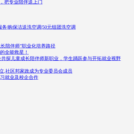
了，把专业陪伴送上门
伴服务|购保洁送洗空调|50元组团洗空调
成长陪伴师”职业化培养路径
的全能救星！
企共探儿童成长陪伴师新职业，学生踊跃参与开拓就业视野
立,社区邦家政成为专业委员会成员
习就业及校企合作