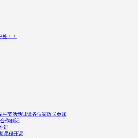
好处！！
司端午节活动诚邀各位家政员参加
企合作侧记
推进
一期课程开课