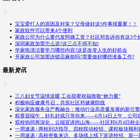
宝宝爱打人的原因及对策？父母做好这5件事很重要！！
家政软件可以带来4个便利
家政公司为什么要代发阿姨工资？社区邦告诉你有这3个
深圳家政加盟怎么选?这三点不得不知!
学家电清洁要学习哪些内容?这是改变人生的好机会
开家政公司加盟连锁店麻烦吗?需要做好哪些准备工作?
最新
资讯
三八妇女节温情送暖 工会甜蜜祝福致敬“她力量”
积极响应健康号召，共筑社区邦健康防线
深化家政服务业产教融合：推动行业高质量发展的新引擎
粽香迎端午，好礼好戏只等你来——6月14日上午，公
双校协同再深化，云端宣讲跨山海——社区邦6月4日校
一周速递 | 两校到访指导、四校联动校招、课程板块顺利
一周速递 | 高校密集来访、多场线上线下宣讲校招、新