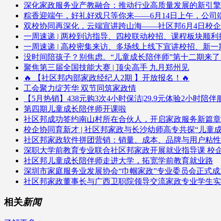
深化家政服务业产教融合：推动行业高质量发展的新引擎
粽香迎端午，好礼好戏只等你来——6月14日上午，公
双校协同再深化，云端宣讲跨山海——社区邦6月4日校
一周速递 | 两校到访指导、四校联动校招、课程板块顺利
一周速递 | 高校密集来访、多场线上线下宣讲校招、新
没时间陪孩子？别焦虑。“儿童成长陪伴师”第十二期来
聚焦第三届全国技能大赛 | 顶尖高手 九月郑州见
🔥 【社区邦内部家政经纪人2期 】开放报名！🔥
工会聚力绽芳华 双节同筑家政情
【5月热销】438元购3次4小时保洁|29.9元体验2小时陪
第四期儿童成长陪伴师开课啦
社区邦成功签约南山村所在合伙人，开启家政服务新篇章
校企协同育新才 | 社区邦家政与长沙幼师高专共探“儿童
社区邦家政软件拼团营销：销量、成本、品牌与用户粘性
深职大学前教育专业联合社区邦家政开展就业指导课 校
社区邦儿童成长陪伴师走进大学，拓宽学前教育就业路
深圳市家庭服务业发展协会“巾帼家政”专业委员会正式成
社区邦家政董事长与广西卫职院领导交流家政专业学生实
相关
新闻