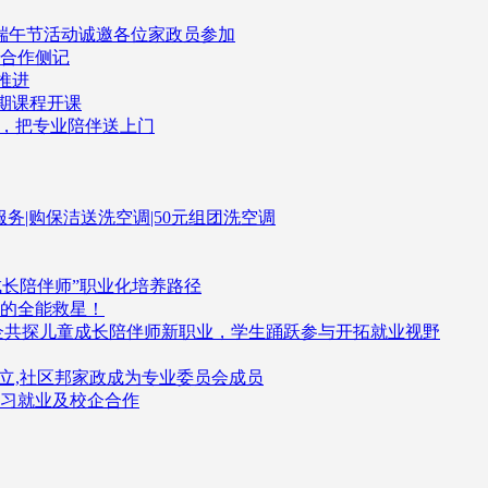
司端午节活动诚邀各位家政员参加
企合作侧记
推进
一期课程开课
了，把专业陪伴送上门
伴服务|购保洁送洗空调|50元组团洗空调
成长陪伴师”职业化培养路径
的全能救星！
企共探儿童成长陪伴师新职业，学生踊跃参与开拓就业视野
立,社区邦家政成为专业委员会成员
习就业及校企合作