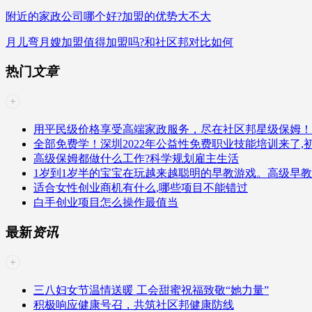
附近的家政公司哪个好?加盟的优势大不大
月儿弯月嫂加盟值得加盟吗?和社区邦对比如何
热门
文章
用平民级价格享受高端家政服务，尽在社区邦星级保姆！
全部免费学！深圳2022年公益性免费职业技能培训来了,
高级保姆都做什么工作?科学规划雇主生活
1岁到1岁半的宝宝在玩越来越聪明的早教游戏。高级早
适合女性创业商机有什么,哪些项目不能错过
白手创业项目怎么操作最值当
最新
资讯
三八妇女节温情送暖 工会甜蜜祝福致敬“她力量”
积极响应健康号召，共筑社区邦健康防线