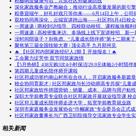
积极响应健康号召，共筑社区邦健康防线
深化家政服务业产教融合：推动行业高质量发展的新引擎
粽香迎端午，好礼好戏只等你来——6月14日上午，公
双校协同再深化，云端宣讲跨山海——社区邦6月4日校
一周速递 | 两校到访指导、四校联动校招、课程板块顺利
一周速递 | 高校密集来访、多场线上线下宣讲校招、新
没时间陪孩子？别焦虑。“儿童成长陪伴师”第十二期来
聚焦第三届全国技能大赛 | 顶尖高手 九月郑州见
🔥 【社区邦内部家政经纪人2期 】开放报名！🔥
工会聚力绽芳华 双节同筑家政情
【5月热销】438元购3次4小时保洁|29.9元体验2小时陪
第四期儿童成长陪伴师开课啦
社区邦成功签约南山村所在合伙人，开启家政服务新篇章
校企协同育新才 | 社区邦家政与长沙幼师高专共探“儿童
社区邦家政软件拼团营销：销量、成本、品牌与用户粘性
深职大学前教育专业联合社区邦家政开展就业指导课 校
社区邦儿童成长陪伴师走进大学，拓宽学前教育就业路
深圳市家庭服务业发展协会“巾帼家政”专业委员会正式成
社区邦家政董事长与广西卫职院领导交流家政专业学生实
相关
新闻