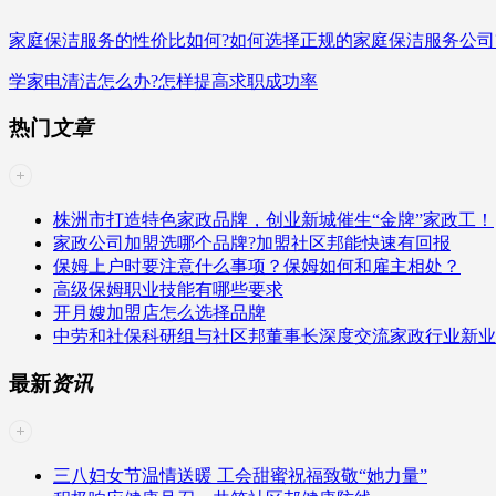
家庭保洁服务的性价比如何?如何选择正规的家庭保洁服务公司
学家电清洁怎么办?怎样提高求职成功率
热门
文章
株洲市打造特色家政品牌，创业新城催生“金牌”家政工！
家政公司加盟选哪个品牌?加盟社区邦能快速有回报
保姆上户时要注意什么事项？保姆如何和雇主相处？
高级保姆职业技能有哪些要求
开月嫂加盟店怎么选择品牌
中劳和社保科研组与社区邦董事长深度交流家政行业新业
最新
资讯
三八妇女节温情送暖 工会甜蜜祝福致敬“她力量”