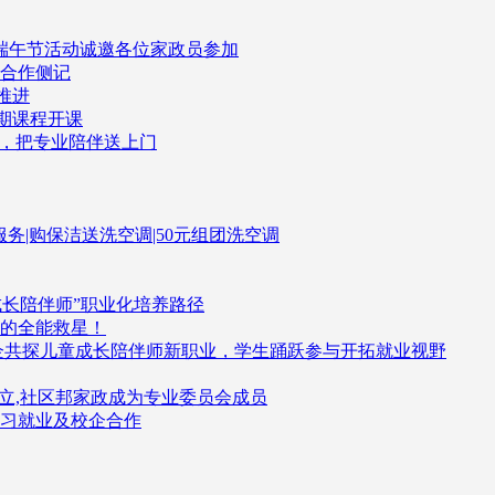
司端午节活动诚邀各位家政员参加
企合作侧记
推进
一期课程开课
了，把专业陪伴送上门
伴服务|购保洁送洗空调|50元组团洗空调
成长陪伴师”职业化培养路径
的全能救星！
企共探儿童成长陪伴师新职业，学生踊跃参与开拓就业视野
立,社区邦家政成为专业委员会成员
习就业及校企合作