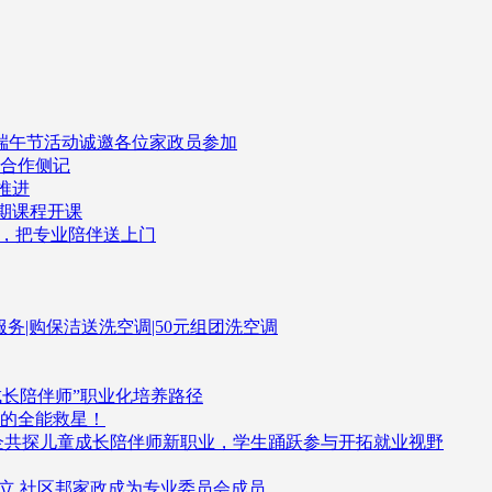
司端午节活动诚邀各位家政员参加
企合作侧记
推进
一期课程开课
了，把专业陪伴送上门
伴服务|购保洁送洗空调|50元组团洗空调
成长陪伴师”职业化培养路径
的全能救星！
企共探儿童成长陪伴师新职业，学生踊跃参与开拓就业视野
立,社区邦家政成为专业委员会成员