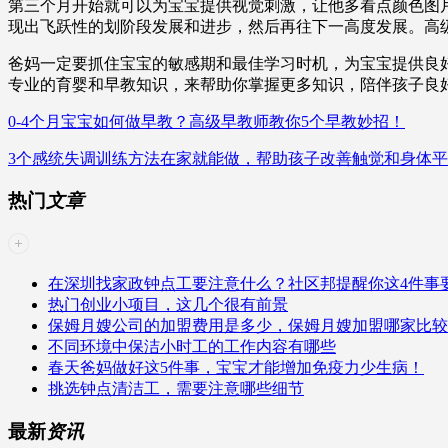
第三个月开始就可以为宝宝提供视觉刺激，让他多看点颜色图
现出飞跃性的划阶段发展和进步，然后再往下一高度发展。高
爸妈一定要抓住宝宝的敏感期和最佳学习时机，为宝宝提供良
专业的育婴和早教知识，来帮助你掌握更多知识，陪伴孩子良
0-4个月宝宝如何做早教？高级早教师教你5个早教妙招！
3个感统失调训练方法在家就能做，帮助孩子改善触觉和身体
热门
文章
在深圳找家政钟点工要注意什么？社区邦提醒你这4件事
热门创业小项目，这几个很有前景
保姆月嫂公司的加盟费用是多少，保姆月嫂加盟哪家比较
不同环境中保洁小时工的工作内容有哪些
春天爸妈做好这5件事，宝宝才能增加免疫力少生病！
挑选钟点清洁工，需要注意哪些细节
最新
资讯