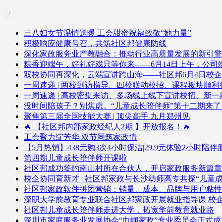
三八妇女节温情送暖 工会甜蜜祝福致敬“她力量”
积极响应健康号召，共筑社区邦健康防线
深化家政服务业产教融合：推动行业高质量发展的新引擎
粽香迎端午，好礼好戏只等你来——6月14日上午，公
双校协同再深化，云端宣讲跨山海——社区邦6月4日校
一周速递 | 两校到访指导、四校联动校招、课程板块顺利
一周速递 | 高校密集来访、多场线上线下宣讲校招、新
没时间陪孩子？别焦虑。“儿童成长陪伴师”第十二期来
聚焦第三届全国技能大赛 | 顶尖高手 九月郑州见
🔥 【社区邦内部家政经纪人2期 】开放报名！🔥
工会聚力绽芳华 双节同筑家政情
【5月热销】438元购3次4小时保洁|29.9元体验2小时陪
第四期儿童成长陪伴师开课啦
社区邦成功签约南山村所在合伙人，开启家政服务新篇章
校企协同育新才 | 社区邦家政与长沙幼师高专共探“儿童
社区邦家政软件拼团营销：销量、成本、品牌与用户粘性
深职大学前教育专业联合社区邦家政开展就业指导课 校
社区邦儿童成长陪伴师走进大学，拓宽学前教育就业路
深圳市家庭服务业发展协会“巾帼家政”专业委员会正式成