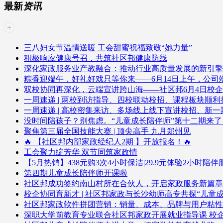
最新
资讯
三八妇女节温情送暖 工会甜蜜祝福致敬“她力量”
积极响应健康号召，共筑社区邦健康防线
深化家政服务业产教融合：推动行业高质量发展的新引擎
粽香迎端午，好礼好戏只等你来——6月14日上午，公
双校协同再深化，云端宣讲跨山海——社区邦6月4日校
一周速递 | 两校到访指导、四校联动校招、课程板块顺利
一周速递 | 高校密集来访、多场线上线下宣讲校招、新
没时间陪孩子？别焦虑。“儿童成长陪伴师”第十二期来
聚焦第三届全国技能大赛 | 顶尖高手 九月郑州见
🔥 【社区邦内部家政经纪人2期 】开放报名！🔥
工会聚力绽芳华 双节同筑家政情
【5月热销】438元购3次4小时保洁|29.9元体验2小时陪
第四期儿童成长陪伴师开课啦
社区邦成功签约南山村所在合伙人，开启家政服务新篇章
校企协同育新才 | 社区邦家政与长沙幼师高专共探“儿童
社区邦家政软件拼团营销：销量、成本、品牌与用户粘性
深职大学前教育专业联合社区邦家政开展就业指导课 校