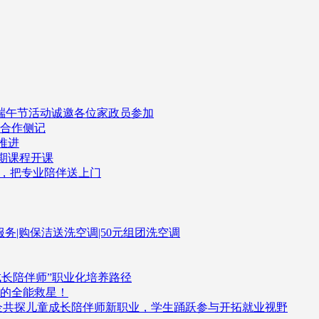
司端午节活动诚邀各位家政员参加
企合作侧记
推进
一期课程开课
了，把专业陪伴送上门
伴服务|购保洁送洗空调|50元组团洗空调
成长陪伴师”职业化培养路径
的全能救星！
企共探儿童成长陪伴师新职业，学生踊跃参与开拓就业视野