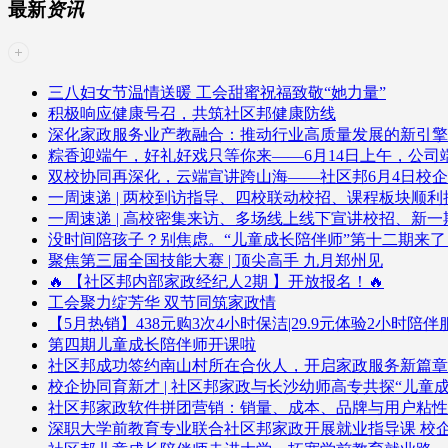
最新
资讯
三八妇女节温情送暖 工会甜蜜祝福致敬“她力量”
积极响应健康号召，共筑社区邦健康防线
深化家政服务业产教融合：推动行业高质量发展的新引擎
粽香迎端午，好礼好戏只等你来——6月14日上午，公
双校协同再深化，云端宣讲跨山海——社区邦6月4日校
一周速递 | 两校到访指导、四校联动校招、课程板块顺利
一周速递 | 高校密集来访、多场线上线下宣讲校招、新
没时间陪孩子？别焦虑。“儿童成长陪伴师”第十二期来
聚焦第三届全国技能大赛 | 顶尖高手 九月郑州见
🔥 【社区邦内部家政经纪人2期 】开放报名！🔥
工会聚力绽芳华 双节同筑家政情
【5月热销】438元购3次4小时保洁|29.9元体验2小时陪
第四期儿童成长陪伴师开课啦
社区邦成功签约南山村所在合伙人，开启家政服务新篇章
校企协同育新才 | 社区邦家政与长沙幼师高专共探“儿童
社区邦家政软件拼团营销：销量、成本、品牌与用户粘性
深职大学前教育专业联合社区邦家政开展就业指导课 校