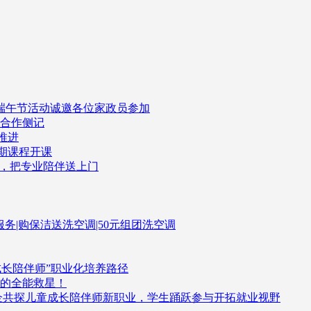
司端午节活动诚邀各位家政员参加
企合作侧记
推进
一期课程开课
了，把专业陪伴送上门
伴服务|购保洁送洗空调|50元组团洗空调
成长陪伴师”职业化培养路径
的全能救星！
企共探儿童成长陪伴师新职业，学生踊跃参与开拓就业视野