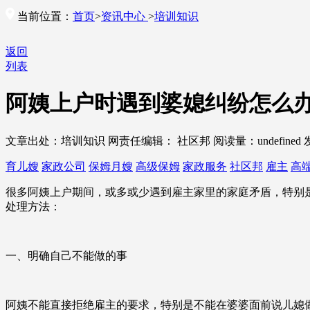
当前位置：
首页
>
资讯中心
>
培训知识
返回
列表
阿姨上户时遇到婆媳纠纷怎么办
文章出处：培训知识
网责任编辑： 社区邦
阅读量：
undefined
育儿嫂
家政公司
保姆月嫂
高级保姆
家政服务
社区邦
雇主
高
很多阿姨上户期间，或多或少遇到雇主家里的家庭矛盾，特别
处理方法：
一、明确自己不能做的事
阿姨不能直接拒绝雇主的要求，特别是不能在婆婆面前说儿媳