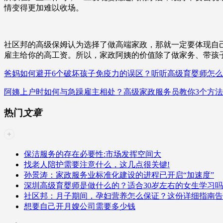
情变得更加难以收场。
社区邦的高级保姆认为选择了做高端家政，那就一定要体现自
雇主给你的高工资。所以，家政阿姨的价值除了做家务、带孩
爸妈如何避开6个破坏孩子免疫力的误区？听听高级育婴师怎
阿姨上户时如何与急躁雇主相处？高级家政服务员教你3个方
热门
文章
保洁服务的存在必要性:市场发挥空间大
找老人陪护需要注意什么，这几点很关键!
孙景涛：家政服务业标准化建设的进程已开启“加速度”
深圳高级育婴师是做什么的？适合30岁左右的女生学习
社区邦：月子期间，孕妇营养怎么保证？这份详细指南告
想要自己开月嫂公司需要多少钱