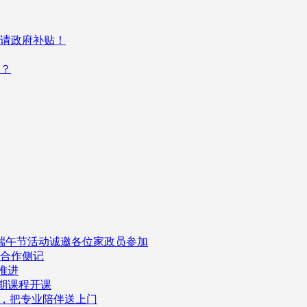
申请政府补贴！
？
司端午节活动诚邀各位家政员参加
企合作侧记
推进
一期课程开课
了，把专业陪伴送上门