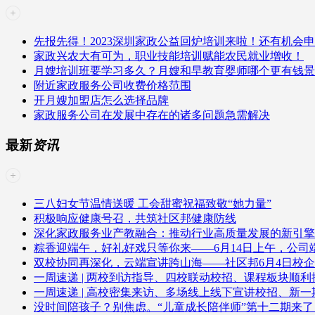
先报先得！2023深圳家政公益回炉培训来啦！还有机会
家政兴农大有可为，职业技能培训赋能农民就业增收！
月嫂培训班要学习多久？月嫂和早教育婴师哪个更有钱景
附近家政服务公司收费价格范围
开月嫂加盟店怎么选择品牌
家政服务公司在发展中存在的诸多问题急需解决
最新
资讯
三八妇女节温情送暖 工会甜蜜祝福致敬“她力量”
积极响应健康号召，共筑社区邦健康防线
深化家政服务业产教融合：推动行业高质量发展的新引擎
粽香迎端午，好礼好戏只等你来——6月14日上午，公
双校协同再深化，云端宣讲跨山海——社区邦6月4日校
一周速递 | 两校到访指导、四校联动校招、课程板块顺利
一周速递 | 高校密集来访、多场线上线下宣讲校招、新
没时间陪孩子？别焦虑。“儿童成长陪伴师”第十二期来