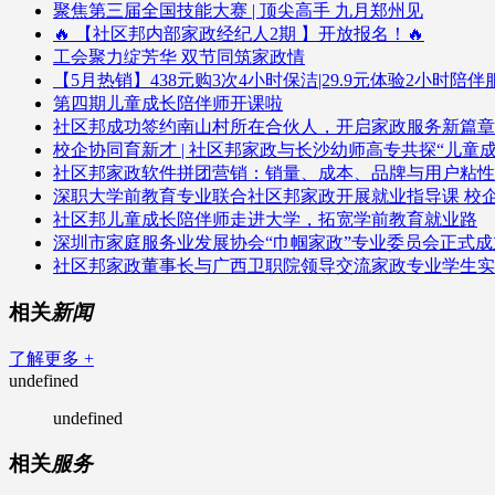
聚焦第三届全国技能大赛 | 顶尖高手 九月郑州见
🔥 【社区邦内部家政经纪人2期 】开放报名！🔥
工会聚力绽芳华 双节同筑家政情
【5月热销】438元购3次4小时保洁|29.9元体验2小时陪
第四期儿童成长陪伴师开课啦
社区邦成功签约南山村所在合伙人，开启家政服务新篇章
校企协同育新才 | 社区邦家政与长沙幼师高专共探“儿童
社区邦家政软件拼团营销：销量、成本、品牌与用户粘性
深职大学前教育专业联合社区邦家政开展就业指导课 校
社区邦儿童成长陪伴师走进大学，拓宽学前教育就业路
深圳市家庭服务业发展协会“巾帼家政”专业委员会正式成
社区邦家政董事长与广西卫职院领导交流家政专业学生实
相关
新闻
了解更多 +
undefined
undefined
相关
服务