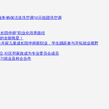
伴服务|购保洁送洗空调|50元组团洗空调
成长陪伴师”职业化培养路径
的全能救星！
企共探儿童成长陪伴师新职业，学生踊跃参与开拓就业视野
立,社区邦家政成为专业委员会成员
习就业及校企合作